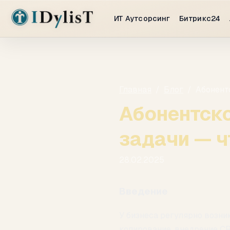
ИТ Аутсорсинг
Битрикс24
Главная
/
Блог
/
Абонент
Абонентск
задачи — ч
28.02.2025
Введение
У бизнеса регулярно возни
копирование, внедрение CR