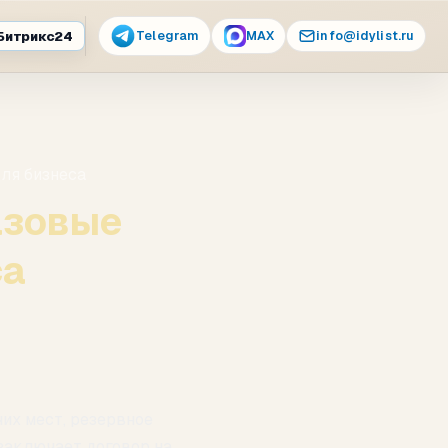
Telegram
MAX
info@idylist.ru
Битрикс24
для бизнеса
азовые
са
чих мест, резервное
 заключает договор на