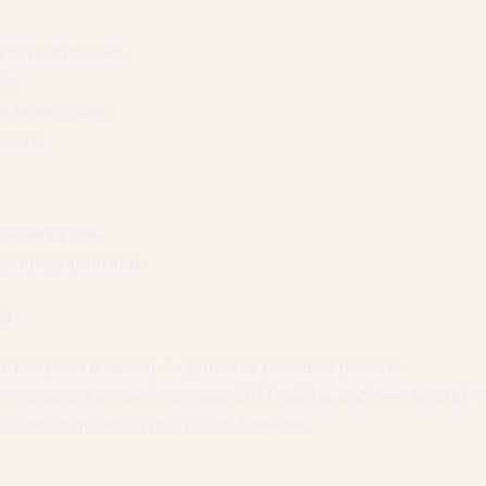
казуемая цена.
A.
и мониторинг.
тоев.
й загрузке.
ропредприятиям.
ке
т 1–2 раза в месяц → дешевле разовые работы.
е сопровождение (сервера, CRM, сайты, рабочие места) →
собенно полезен при росте бизнеса.