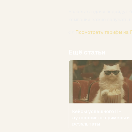
Разовые задачи подойдут б
компании важно получать п
👉
Посмотреть тарифы на 
Ещё статьи
Кейсы успешного IT-
аутсорсинга: примеры и
результаты