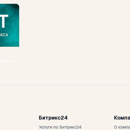
о
трат и
Битрикс24
Комп
Услуги по Битрикс24
О комп