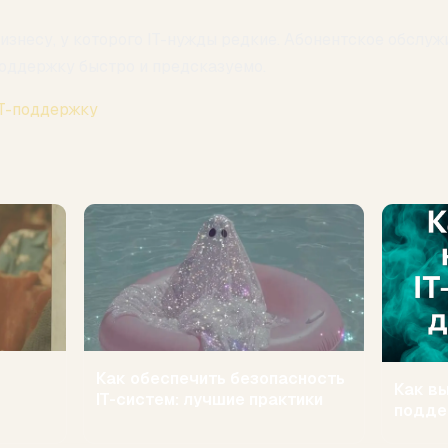
изнесу, у которого IT-нужды редкие. Абонентское обслуж
оддержку быстро и предсказуемо.
IT-поддержку
Как обеспечить безопасность
Как в
IT-систем: лучшие практики
подде