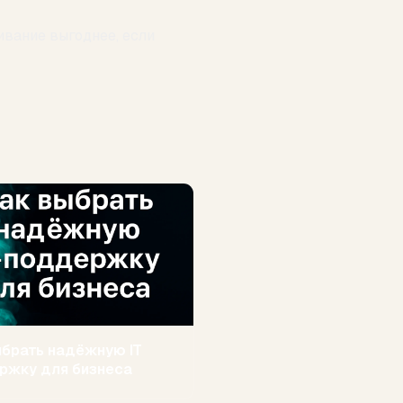
ивание выгоднее, если
ыбрать надёжную IT
ржку для бизнеса