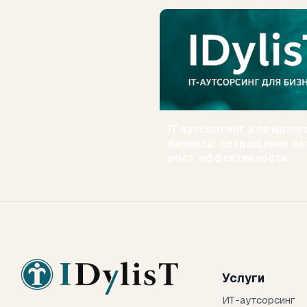
IT аутсорсинг для малог
бизнеса: сокращение за
рост эффективности
Услуги
ИТ-аутсорсинг