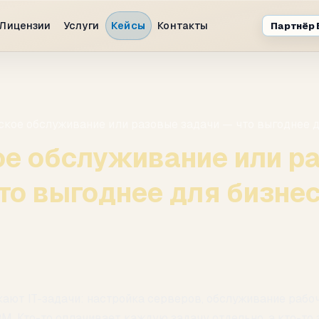
Лицензии
Услуги
Кейсы
Контакты
Партнёр 
ское обслуживание или разовые задачи — что выгоднее 
ое обслуживание или р
то выгоднее для бизне
кают IT-задачи: настройка серверов, обслуживание рабо
M. Кто-то оплачивает каждую задачу отдельно, а кто-то