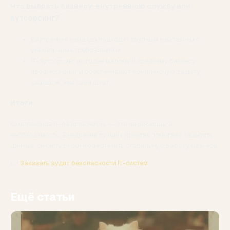
Что выбрать бизнесу: внутреннюю службу или
аутсорсинг?
Внутренняя команда подходит крупным компаниям с
уникальными требованиями.
IT-аутсорсинг выгоден малому и среднему бизнесу:
профессионалы обеспечивают комплексную защиту
дешевле, чем свой штат.
Итоги
Комплексная IT-безопасность — это не роскошь, а
необходимость. Внедрение лучших практик помогает защитить
данные, снизить риски и обеспечить стабильную работу бизнеса.
👉
Заказать аудит безопасности IT-систем
Ещё статьи