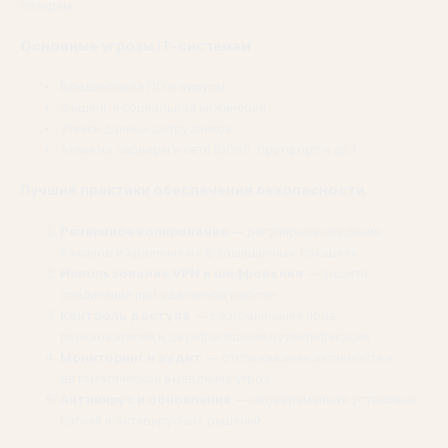
потерям.
Основные угрозы IT-системам
Вредоносное ПО и вирусы
Фишинг и социальная инженерия
Утечки данных сотрудников
Атаки на серверы и сети (DDoS, брутфорс и др.)
Лучшие практики обеспечения безопасности
Резервное копирование
— регулярное создание
бэкапов и хранение их в защищённых локациях.
Использование VPN и шифрования
— защита
соединений при удалённой работе.
Контроль доступа
— разграничение прав
пользователей и двухфакторная аутентификация.
Мониторинг и аудит
— отслеживание активности и
автоматическое выявление угроз.
Антивирус и обновления
— своевременная установка
патчей и антивирусных решений.